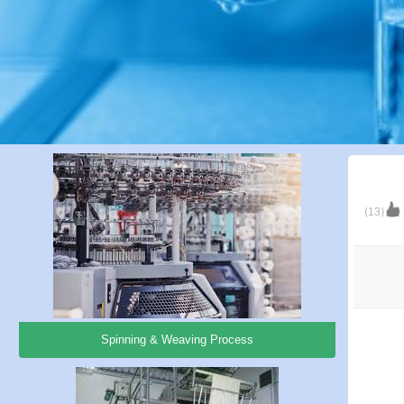
)
13
(
Spinning & Weaving Process