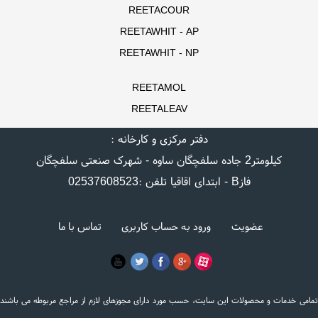
REETACOUR
REETAWHIT - AP
REETAWHIT - NP
REETAMOL
REETALEAV
دفتر مرکزی و کارخانه :
کیلومتر2 جاده سلفچگان ساوه - شهرک صنعتی سلفچگان
فازB - ابتدای اقاقیا تلفن :02537608523
عضویت
ورود به حساب کاربری
تماس با ما
تمامی خدمات و محصولات این سایت، حسب مورد دارای مجوزهای لازم از مراجع مربوطه می باشند