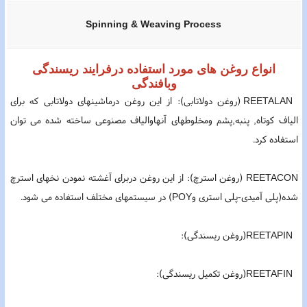
Spinning & Weaving Process
انواع روغن های مورد استفاده درفرایند ریسندگی
وبافندگی
REETALAN (روغن دولاتابی): از این روغن درماشینهای دولاتابی که برای
الیاف کوتاه, پنبه,پشم ومخلوطهای آنهاوالیاف مصنوعی ساخته شده می توان
استفاده کرد.
REETACON (روغن استرچ): از این روغن دربرای آغشته نمودن نخهای استرچ
شده(پلی آمیدی-پلی استری وPOY) در سیستمهای مختلف استفاده می شود.
REETAPIN(روغن ریسندگی):
REETAFIN(روغن تکمیل ریسندگی):