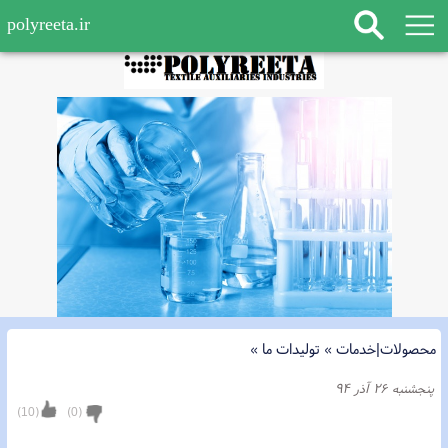
polyreeta.ir
محصولات|خدمات
»
تولیدات ما
»
پنجشنبه ۲۶ آذر ۹۴
)
10
(
)
0
(